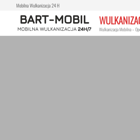
Przejdź
Mobilna Wulkanizacja 24 H
do
WULKANIZA
treści
Wulkanizacja Mobilna – Op