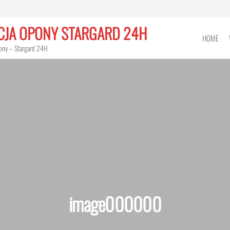
CJA OPONY STARGARD 24H
HOME
ony – Stargard 24H
image000000