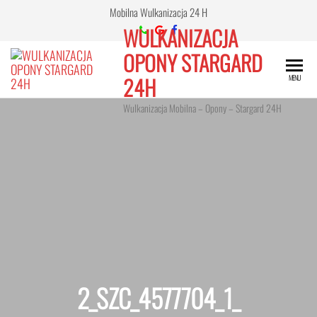
Przejdź
Mobilna Wulkanizacja 24 H
do
WULKANIZACJA
treści
OPONY STARGARD
24H
MENU
Wulkanizacja Mobilna – Opony – Stargard 24H
2_SZC_4577704_1_