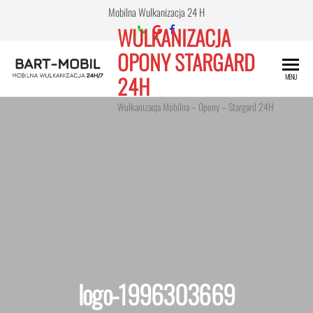
Przejdź
Mobilna Wulkanizacja 24 H
do
WULKANIZACJA
treści
OPONY STARGARD
24H
MENU
Wulkanizacja Mobilna – Opony – Stargard 24H
logo-1996303669